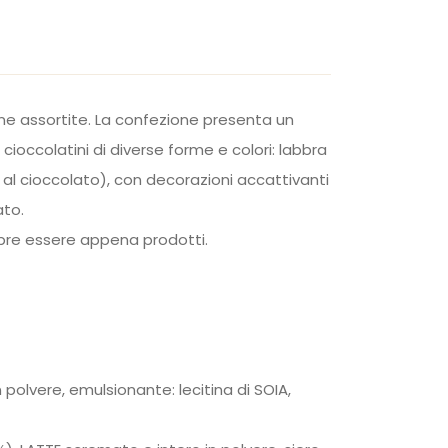
ine assortite. La confezione presenta un
ioccolatini di diverse forme e colori: labbra
e al cioccolato), con decorazioni accattivanti
ato.
empre essere appena prodotti.
 polvere, emulsionante: lecitina di SOIA,