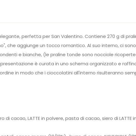
elegante, perfetta per San Valentino. Contiene 270 g di pral
o", che aggiunge un tocco romantico. Al suo interno, ci sono c
, fondenti e bianche, (le praline tonde sono nocciole ricopert
ra presentazione è curata in uno schema organizzato e raffin
ordine in modo che i cioccolatini all'interno risulteranno s
 di cacao, LATTE in polvere, pasta di cacao, siero di LATTE in