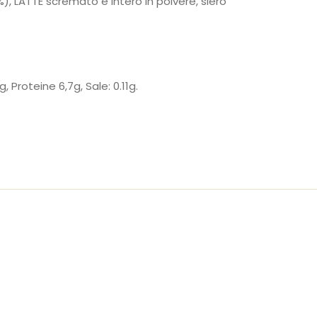
), LATTE scremato e intero in polvere, siero
6g,
Proteine 6,7g,
Sale: 0.11g.