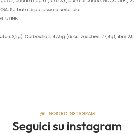
vegetali, cacao magro (10/12%) , burro di cacao, NOCCIOLE (12%
 SOIA, Sorbato di potassio e sorbitolo.
GLUTINE.
aturi: 2,2g)
:
Carboidrati: 47,5g (di cui zuccheri: 27,4g),fibre 2,
@IL NOSTRO INSTAGRAM
Seguici su instagram