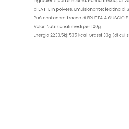
Ingredienti parte interna: Panna fresca, oli 
di LATTE in polvere, Emulsionante: lecitina di
Può contenere tracce di FRUTTA A GUSCIO E 
Valori Nutrizionali medi per 100g:
Energia 2233,5kj: 535 kcal,
Grassi
33g (di cui s
.