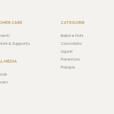
OMER CARE
CATEGORIE
menti
Babà e Fichi
zioni & Supporto
Cioccolato
Liquori
Panettoni
AL MEDIA
Pasqua
ook
gram