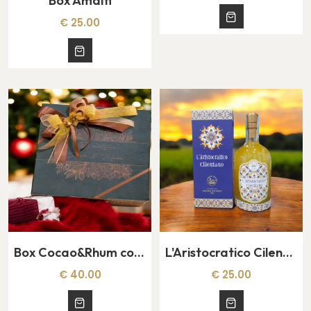
Box Amalfi
€ 25.00
Box Cocao&Rhum con bicchierini in ceramica
L'Aristocratico Cilentano
€ 40.00
€ 25.00