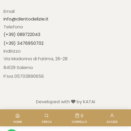
Email
info@cilentodelizie.it
Telefono
(+39) 089722043
(+39) 3476950702
Indirizzo
Via Madonna di Fatima, 26-28
84129 Salerno
P.Iva 05703890656
Developed with
by KATAI
0
HOME
CERCA
CARRELLO
ACCEDI