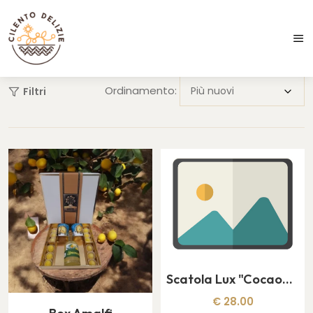
Spedizioni in 24/48 ore
Ordinamento:
Filtri
Scatola Lux "Cocao&Rhum con bicchierini"
€ 28.00