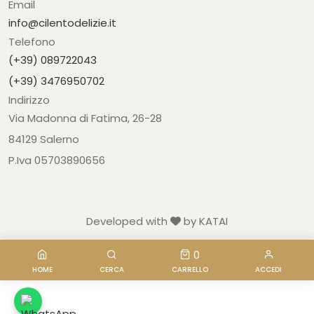
Email
info@cilentodelizie.it
Telefono
(+39) 089722043
(+39) 3476950702
Indirizzo
Via Madonna di Fatima, 26-28
84129 Salerno
P.Iva 05703890656
Developed with
by KATAI
0
HOME
CERCA
CARRELLO
ACCEDI