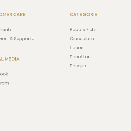
OMER CARE
CATEGORIE
menti
Babà e Fichi
zioni & Supporto
Cioccolato
Liquori
Panettoni
AL MEDIA
Pasqua
ook
gram