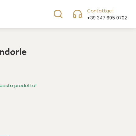
Accedi
Carrello
Contattaci:
+39 347 695 0702
andorle
questo prodotto!